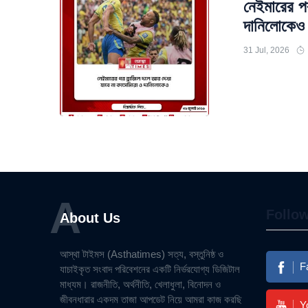
নেইমারের প
দানিলোকেও
31 Jul, 2026
A
Follo
About Us
আস্থা টাইমস (Asthatimes) সত্য, বস্তুনিষ্ঠ ও
F
যাচাইকৃত সংবাদ পরিবেশনের একটি নির্ভরযোগ্য ডিজিটাল
মাধ্যম। রাজনীতি, অর্থনীতি, খেলাধুলা, বিনোদন ও
জীবনধারার একদম তাজা আপডেট নিয়ে আমরা কাজ করছি
Y