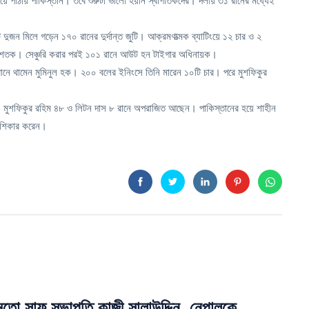
টিংয়ে পাঠায় পাকিস্তান। তবে শুরুটা ভালো হয়নি স্বাগতিকদের। দলীয় ৩১ রানের মধ্যেই
জন মিলে গড়েন ১৭০ রানের দুর্দান্ত জুটি। আক্রমণাত্মক ব্যাটিংয়ে ১২ চার ও ২
 নবম শতক। সেঞ্চুরি করার পরই ১০১ রানে আউট হন টাইগার অধিনায়ক।
 রানে থামেন মুমিনুল হক। ২০০ বলের ইনিংসে তিনি মারেন ১০টি চার। পরে মুশফিকুর
। মুশফিকুর রহিম ৪৮ ও লিটন দাস ৮ রানে অপরাজিত আছেন। পাকিস্তানের হয়ে শাহীন
 শিকার করেন।
 মতো সাফ সভাপতি কাজী সালাউদ্দিন, নেপালকে