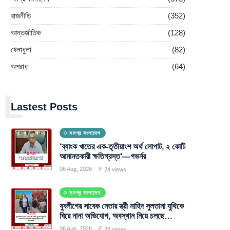
রাজনীতি
(352)
আন্তর্জাতিক
(128)
খেলাধুলা
(82)
অপরাধ
(64)
L
Lastest Posts
সমগ্র বাংলাদেশ
‘ব্যাংক খাতের এক-তৃতীয়াংশ অর্থ লোপাট, ২ কোটি
আমানতকারী ক্ষতিগ্রস্ত’—গভর্নর
06 Aug, 2026
24 views
সমগ্র বাংলাদেশ
যুবলীগের সাবেক নেতার স্ত্রী নাহিদ সুলতানা যুথিকে
ঘিরে নানা অভিযোগ, অবস্থান নিয়ে চলছে
আলোচনা
06 Aug, 2026
28 views