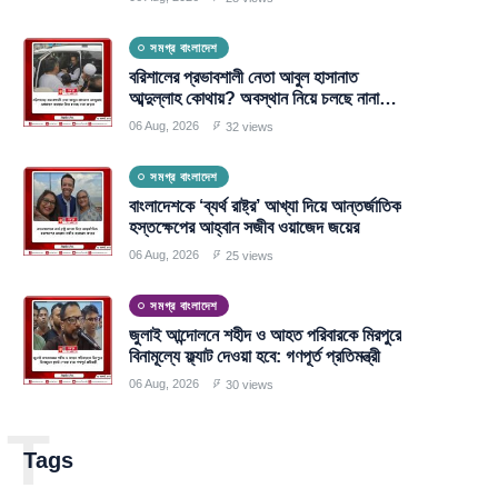
সমগ্র বাংলাদেশ
বরিশালের প্রভাবশালী নেতা আবুল হাসানাত
আব্দুল্লাহ কোথায়? অবস্থান নিয়ে চলছে নানা
জল্পনা
06 Aug, 2026
32 views
সমগ্র বাংলাদেশ
বাংলাদেশকে ‘ব্যর্থ রাষ্ট্র’ আখ্যা দিয়ে আন্তর্জাতিক
হস্তক্ষেপের আহ্বান সজীব ওয়াজেদ জয়ের
06 Aug, 2026
25 views
সমগ্র বাংলাদেশ
জুলাই আন্দোলনে শহীদ ও আহত পরিবারকে মিরপুরে
বিনামূল্যে ফ্ল্যাট দেওয়া হবে: গণপূর্ত প্রতিমন্ত্রী
06 Aug, 2026
30 views
T
Tags