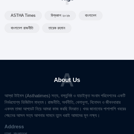
ASTHA Times
বিশ্বকাপ ২০২৬
বাংলাদেশ
বাংলাদেশ রাজনীতি
তারেক রহমান
A
About Us
আস্থা টাইমস (Asthatimes) সত্য, বস্তুনিষ্ঠ ও যাচাইকৃত সংবাদ পরিবেশনের একটি
নির্ভরযোগ্য ডিজিটাল মাধ্যম। রাজনীতি, অর্থনীতি, খেলাধুলা, বিনোদন ও জীবনধারার
একদম তাজা আপডেট নিয়ে আমরা কাজ করছি দিনরাত। খবর জানানোর পাশাপাশি খবরের
পেছনের আসল সত্য আপনার সামনে তুলে ধরাই আমাদের মূল লক্ষ্য।
Address
ঢাকা, বাংলাদেশ