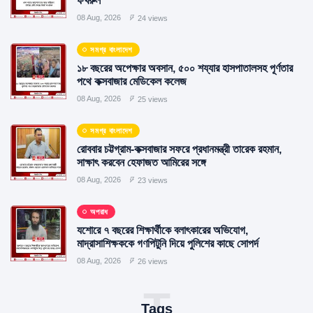
ফখরুল
08 Aug, 2026
24 views
সমগ্র বাংলাদেশ
১৮ বছরের অপেক্ষার অবসান, ৫০০ শয্যার হাসপাতালসহ পূর্ণতার
পথে কক্সবাজার মেডিকেল কলেজ
08 Aug, 2026
25 views
সমগ্র বাংলাদেশ
রোববার চট্টগ্রাম-কক্সবাজার সফরে প্রধানমন্ত্রী তারেক রহমান,
সাক্ষাৎ করবেন হেফাজত আমিরের সঙ্গে
08 Aug, 2026
23 views
অপরাধ
যশোরে ৭ বছরের শিক্ষার্থীকে বলাৎকারের অভিযোগ,
মাদ্রাসাশিক্ষককে গণপিটুনি দিয়ে পুলিশের কাছে সোপর্দ
08 Aug, 2026
26 views
T
Tags