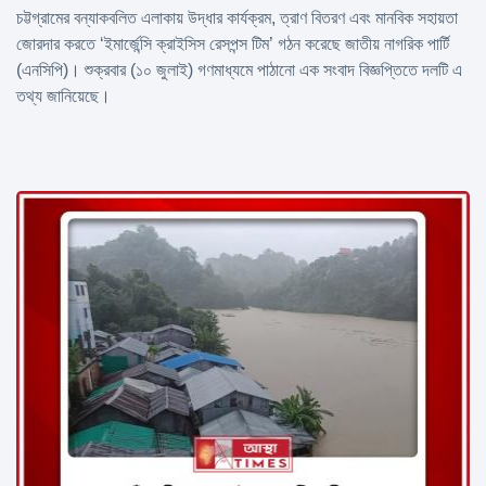
চট্টগ্রামের বন্যাকবলিত এলাকায় উদ্ধার কার্যক্রম, ত্রাণ বিতরণ এবং মানবিক সহায়তা
জোরদার করতে ‘ইমার্জেন্সি ক্রাইসিস রেসপন্স টিম’ গঠন করেছে জাতীয় নাগরিক পার্টি
(এনসিপি)। শুক্রবার (১০ জুলাই) গণমাধ্যমে পাঠানো এক সংবাদ বিজ্ঞপ্তিতে দলটি এ
তথ্য জানিয়েছে।